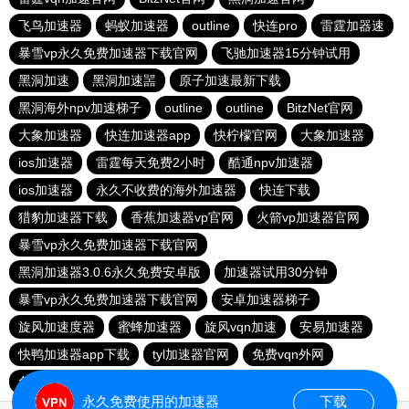
飞鸟加速器
蚂蚁加速器
outline
快连pro
雷霆加器速
暴雪vp永久免费加速器下载官网
飞驰加速器15分钟试用
黑洞加速
黑洞加速噐
原子加速最新下载
黑洞海外npv加速梯子
outline
outline
BitzNet官网
大象加速器
快连加速器app
快柠檬官网
大象加速器
ios加速器
雷霆每天免费2小时
酷通npv加速器
ios加速器
永久不收费的海外加速器
快连下载
猎豹加速器下载
香蕉加速器vp官网
火箭vp加速器官网
暴雪vp永久免费加速器下载官网
黑洞加速器3.0.6永久免费安卓版
加速器试用30分钟
暴雪vp永久免费加速器下载官网
安卓加速器梯子
旋风加速度器
蜜蜂加速器
旋风vqn加速
安易加速器
快鸭加速器app下载
tyl加速器官网
免费vqn外网
免费VP加速器
旋风加速器
永久免费使用的加速器
下载