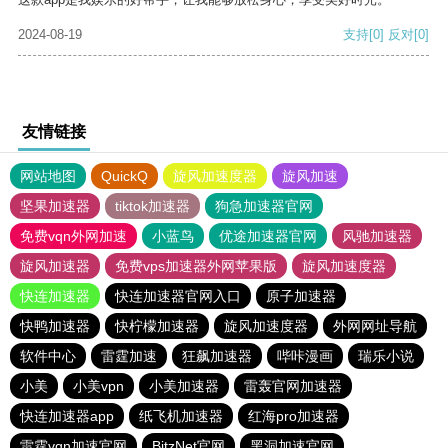
2024-08-19
支持
[0]
反对
[0]
友情链接
网站地图
QuickQ
旋风加速度器
旋风加速
坚果加速器
tiktok加速器
狗急加速器官网
免费vqn外网加速
小蓝鸟
优途加速器官网
风驰加速器
旋风加速器
免费vps加速器外网苹果版
旋风加速度器
快连加速器
快连加速器官网入口
原子加速器
快鸭加速器
快柠檬加速器
旋风加速度器
外网网址导航
软件中心
雷霆加速
狂飙加速器
哔咔漫画
瑞乐小说
小美
小美vpn
小美加速器
雷轰官网加速器
快连加速器app
纸飞机加速器
红海pro加速器
雷霆vqn加速官网
BitzNet官网
黑洞加速官网