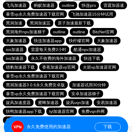
飞鸟加速器
蚂蚁加速器
outline
快连pro
雷霆加器速
暴雪vp永久免费加速器下载官网
飞驰加速器15分钟试用
黑洞加速
黑洞加速噐
原子加速最新下载
黑洞海外npv加速梯子
outline
outline
BitzNet官网
大象加速器
快连加速器app
快柠檬官网
大象加速器
ios加速器
雷霆每天免费2小时
酷通npv加速器
ios加速器
永久不收费的海外加速器
快连下载
猎豹加速器下载
香蕉加速器vp官网
火箭vp加速器官网
暴雪vp永久免费加速器下载官网
黑洞加速器3.0.6永久免费安卓版
加速器试用30分钟
暴雪vp永久免费加速器下载官网
安卓加速器梯子
旋风加速度器
蜜蜂加速器
旋风vqn加速
安易加速器
快鸭加速器app下载
tyl加速器官网
免费vqn外网
免费VP加速器
旋风加速器
永久免费使用的加速器
下载