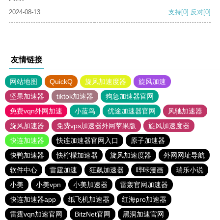
2024-08-13
支持
[0]
反对
[0]
友情链接
网站地图
QuickQ
旋风加速度器
旋风加速
坚果加速器
tiktok加速器
狗急加速器官网
免费vqn外网加速
小蓝鸟
优途加速器官网
风驰加速器
旋风加速器
免费vps加速器外网苹果版
旋风加速度器
快连加速器
快连加速器官网入口
原子加速器
快鸭加速器
快柠檬加速器
旋风加速度器
外网网址导航
软件中心
雷霆加速
狂飙加速器
哔咔漫画
瑞乐小说
小美
小美vpn
小美加速器
雷轰官网加速器
快连加速器app
纸飞机加速器
红海pro加速器
雷霆vqn加速官网
BitzNet官网
黑洞加速官网