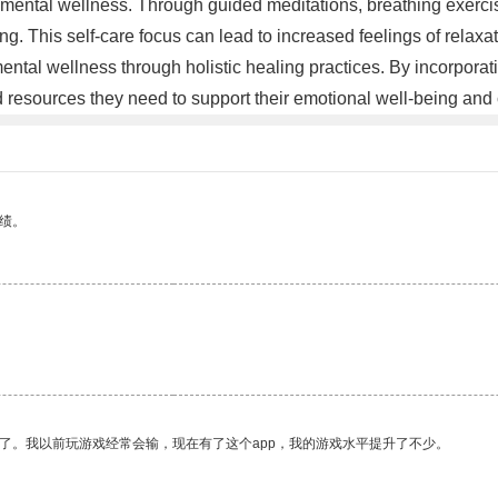
 mental wellness. Through guided meditations, breathing exercises
g. This self-care focus can lead to increased feelings of relaxati
al wellness through holistic healing practices. By incorporatin
d resources they need to support their emotional well-being and cu
绩。
了。我以前玩游戏经常会输，现在有了这个app，我的游戏水平提升了不少。