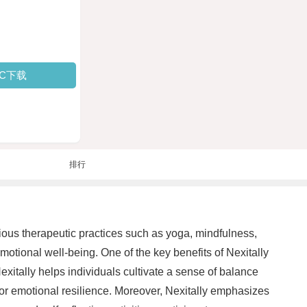
PC下载
排行
ious therapeutic practices such as yoga, mindfulness,
motional well-being. One of the key benefits of Nexitally
Nexitally helps individuals cultivate a sense of balance
for emotional resilience. Moreover, Nexitally emphasizes