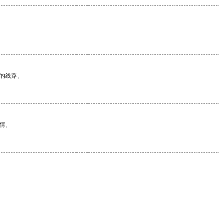
区的线路。
情。