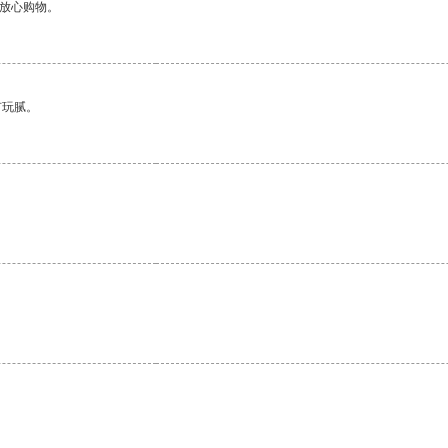
够放心购物。
有玩腻。