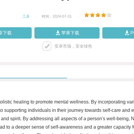
工具
|
时间：2024-07-31
|
卓下载
苹果下载
安卓市场，安全绿色
olistic healing to promote mental wellness. By incorporating var
o supporting individuals in their journey towards self-care and e
 and spirit. By addressing all aspects of a person's well-being, 
lead to a deeper sense of self-awareness and a greater capacity 