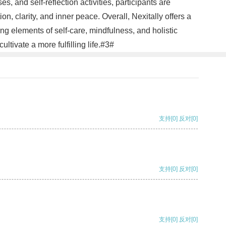
, and self-reflection activities, participants are
on, clarity, and inner peace. Overall, Nexitally offers a
g elements of self-care, mindfulness, and holistic
ltivate a more fulfilling life.#3#
支持
[0]
反对
[0]
支持
[0]
反对
[0]
支持
[0]
反对
[0]