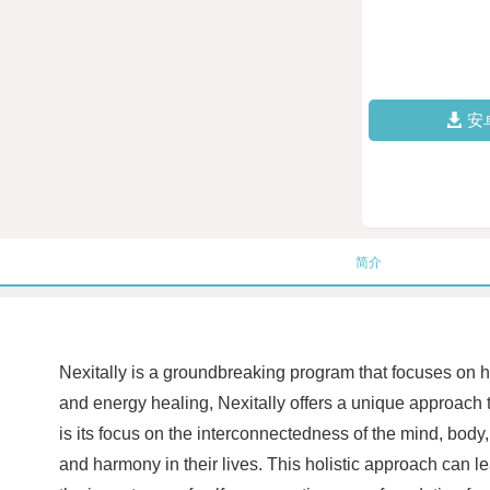
安
简介
Nexitally is a groundbreaking program that focuses on h
and energy healing, Nexitally offers a unique approach t
is its focus on the interconnectedness of the mind, body,
and harmony in their lives. This holistic approach can 