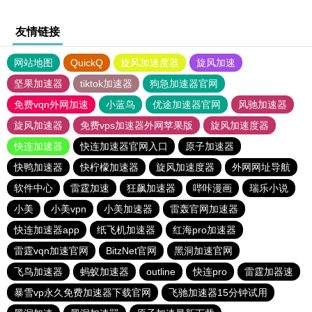
友情链接
网站地图
QuickQ
旋风加速度器
旋风加速
坚果加速器
tiktok加速器
狗急加速器官网
免费vqn外网加速
小蓝鸟
优途加速器官网
风驰加速器
旋风加速器
免费vps加速器外网苹果版
旋风加速度器
快连加速器
快连加速器官网入口
原子加速器
快鸭加速器
快柠檬加速器
旋风加速度器
外网网址导航
软件中心
雷霆加速
狂飙加速器
哔咔漫画
瑞乐小说
小美
小美vpn
小美加速器
雷轰官网加速器
快连加速器app
纸飞机加速器
红海pro加速器
雷霆vqn加速官网
BitzNet官网
黑洞加速官网
飞鸟加速器
蚂蚁加速器
outline
快连pro
雷霆加器速
暴雪vp永久免费加速器下载官网
飞驰加速器15分钟试用