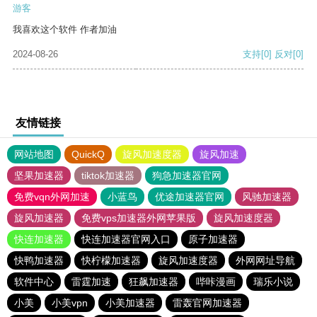
游客
我喜欢这个软件 作者加油
2024-08-26
支持
[0]
反对
[0]
友情链接
网站地图
QuickQ
旋风加速度器
旋风加速
坚果加速器
tiktok加速器
狗急加速器官网
免费vqn外网加速
小蓝鸟
优途加速器官网
风驰加速器
旋风加速器
免费vps加速器外网苹果版
旋风加速度器
快连加速器
快连加速器官网入口
原子加速器
快鸭加速器
快柠檬加速器
旋风加速度器
外网网址导航
软件中心
雷霆加速
狂飙加速器
哔咔漫画
瑞乐小说
小美
小美vpn
小美加速器
雷轰官网加速器