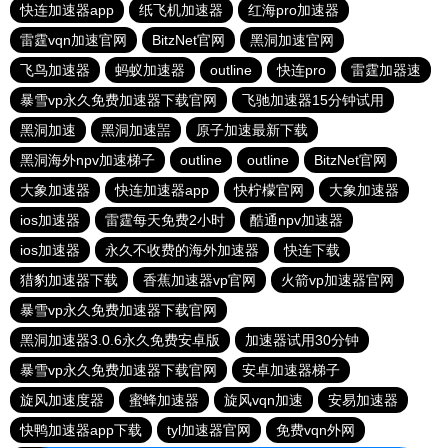
快连加速器app
纸飞机加速器
红海pro加速器
雷霆vqn加速官网
BitzNet官网
黑洞加速官网
飞鸟加速器
蚂蚁加速器
outline
快连pro
雷霆加器速
暴雪vp永久免费加速器下载官网
飞驰加速器15分钟试用
黑洞加速
黑洞加速噐
原子加速最新下载
黑洞海外npv加速梯子
outline
outline
BitzNet官网
大象加速器
快连加速器app
快柠檬官网
大象加速器
ios加速器
雷霆每天免费2小时
酷通npv加速器
ios加速器
永久不收费的海外加速器
快连下载
猎豹加速器下载
香蕉加速器vp官网
火箭vp加速器官网
暴雪vp永久免费加速器下载官网
黑洞加速器3.0.6永久免费安卓版
加速器试用30分钟
暴雪vp永久免费加速器下载官网
安卓加速器梯子
旋风加速度器
蜜蜂加速器
旋风vqn加速
安易加速器
快鸭加速器app下载
tyl加速器官网
免费vqn外网