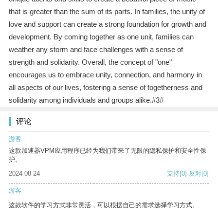
that is greater than the sum of its parts. In families, the unity of
love and support can create a strong foundation for growth and
development. By coming together as one unit, families can
weather any storm and face challenges with a sense of
strength and solidarity. Overall, the concept of "one"
encourages us to embrace unity, connection, and harmony in
all aspects of our lives, fostering a sense of togetherness and
solidarity among individuals and groups alike.#3#
评论
游客
这款加速器VPM应用程序已经为我们带来了无限的隐私保护和安全性保
护。
2024-08-24
支持
[0]
反对
[0]
游客
这款软件的学习方式非常灵活，可以根据自己的需求选择学习方式。