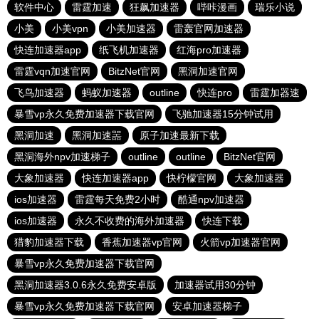
软件中心
雷霆加速
狂飙加速器
哔咔漫画
瑞乐小说
小美
小美vpn
小美加速器
雷轰官网加速器
快连加速器app
纸飞机加速器
红海pro加速器
雷霆vqn加速官网
BitzNet官网
黑洞加速官网
飞鸟加速器
蚂蚁加速器
outline
快连pro
雷霆加器速
暴雪vp永久免费加速器下载官网
飞驰加速器15分钟试用
黑洞加速
黑洞加速噐
原子加速最新下载
黑洞海外npv加速梯子
outline
outline
BitzNet官网
大象加速器
快连加速器app
快柠檬官网
大象加速器
ios加速器
雷霆每天免费2小时
酷通npv加速器
ios加速器
永久不收费的海外加速器
快连下载
猎豹加速器下载
香蕉加速器vp官网
火箭vp加速器官网
暴雪vp永久免费加速器下载官网
黑洞加速器3.0.6永久免费安卓版
加速器试用30分钟
暴雪vp永久免费加速器下载官网
安卓加速器梯子