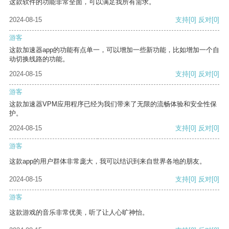
这款软件的功能非常全面，可以满足我所有需求。
2024-08-15
支持
[0]
反对
[0]
游客
这款加速器app的功能有点单一，可以增加一些新功能，比如增加一个自
动切换线路的功能。
2024-08-15
支持
[0]
反对
[0]
游客
这款加速器VPM应用程序已经为我们带来了无限的流畅体验和安全性保
护。
2024-08-15
支持
[0]
反对
[0]
游客
这款app的用户群体非常庞大，我可以结识到来自世界各地的朋友。
2024-08-15
支持
[0]
反对
[0]
游客
这款游戏的音乐非常优美，听了让人心旷神怡。