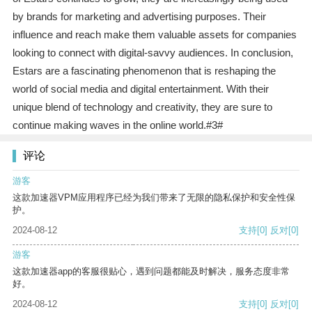
by brands for marketing and advertising purposes. Their
influence and reach make them valuable assets for companies
looking to connect with digital-savvy audiences. In conclusion,
Estars are a fascinating phenomenon that is reshaping the
world of social media and digital entertainment. With their
unique blend of technology and creativity, they are sure to
continue making waves in the online world.#3#
评论
游客
这款加速器VPM应用程序已经为我们带来了无限的隐私保护和安全性保
护。
2024-08-12
支持
[0]
反对
[0]
游客
这款加速器app的客服很贴心，遇到问题都能及时解决，服务态度非常
好。
2024-08-12
支持
[0]
反对
[0]