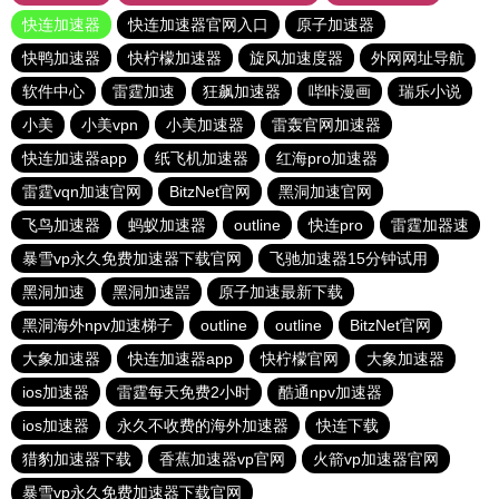
快连加速器
快连加速器官网入口
原子加速器
快鸭加速器
快柠檬加速器
旋风加速度器
外网网址导航
软件中心
雷霆加速
狂飙加速器
哔咔漫画
瑞乐小说
小美
小美vpn
小美加速器
雷轰官网加速器
快连加速器app
纸飞机加速器
红海pro加速器
雷霆vqn加速官网
BitzNet官网
黑洞加速官网
飞鸟加速器
蚂蚁加速器
outline
快连pro
雷霆加器速
暴雪vp永久免费加速器下载官网
飞驰加速器15分钟试用
黑洞加速
黑洞加速噐
原子加速最新下载
黑洞海外npv加速梯子
outline
outline
BitzNet官网
大象加速器
快连加速器app
快柠檬官网
大象加速器
ios加速器
雷霆每天免费2小时
酷通npv加速器
ios加速器
永久不收费的海外加速器
快连下载
猎豹加速器下载
香蕉加速器vp官网
火箭vp加速器官网
暴雪vp永久免费加速器下载官网