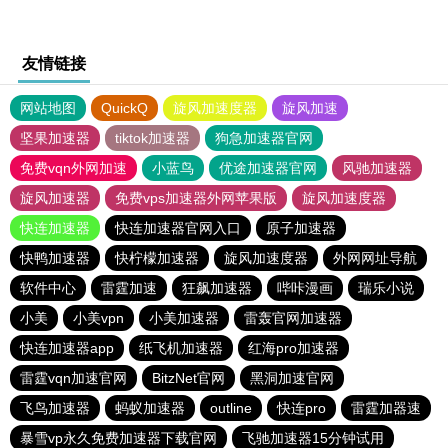
友情链接
网站地图
QuickQ
旋风加速度器
旋风加速
坚果加速器
tiktok加速器
狗急加速器官网
免费vqn外网加速
小蓝鸟
优途加速器官网
风驰加速器
旋风加速器
免费vps加速器外网苹果版
旋风加速度器
快连加速器
快连加速器官网入口
原子加速器
快鸭加速器
快柠檬加速器
旋风加速度器
外网网址导航
软件中心
雷霆加速
狂飙加速器
哔咔漫画
瑞乐小说
小美
小美vpn
小美加速器
雷轰官网加速器
快连加速器app
纸飞机加速器
红海pro加速器
雷霆vqn加速官网
BitzNet官网
黑洞加速官网
飞鸟加速器
蚂蚁加速器
outline
快连pro
雷霆加器速
暴雪vp永久免费加速器下载官网
飞驰加速器15分钟试用