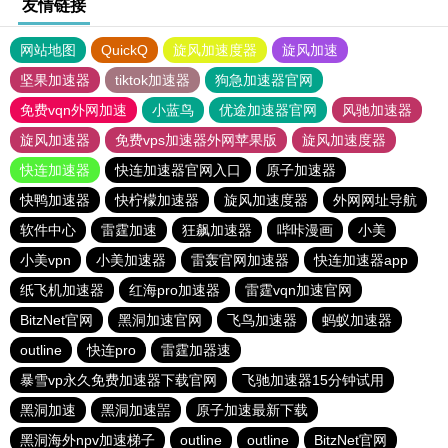
友情链接
网站地图
QuickQ
旋风加速度器
旋风加速
坚果加速器
tiktok加速器
狗急加速器官网
免费vqn外网加速
小蓝鸟
优途加速器官网
风驰加速器
旋风加速器
免费vps加速器外网苹果版
旋风加速度器
快连加速器
快连加速器官网入口
原子加速器
快鸭加速器
快柠檬加速器
旋风加速度器
外网网址导航
软件中心
雷霆加速
狂飙加速器
哔咔漫画
小美
小美vpn
小美加速器
雷轰官网加速器
快连加速器app
纸飞机加速器
红海pro加速器
雷霆vqn加速官网
BitzNet官网
黑洞加速官网
飞鸟加速器
蚂蚁加速器
outline
快连pro
雷霆加器速
暴雪vp永久免费加速器下载官网
飞驰加速器15分钟试用
黑洞加速
黑洞加速噐
原子加速最新下载
黑洞海外npv加速梯子
outline
outline
BitzNet官网