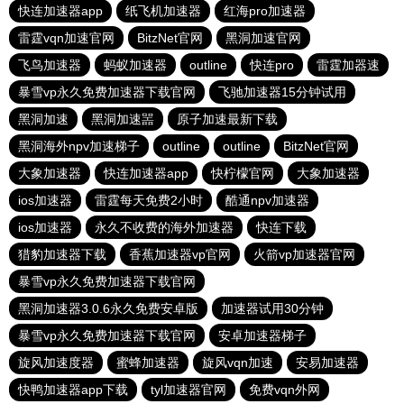
快连加速器app
纸飞机加速器
红海pro加速器
雷霆vqn加速官网
BitzNet官网
黑洞加速官网
飞鸟加速器
蚂蚁加速器
outline
快连pro
雷霆加器速
暴雪vp永久免费加速器下载官网
飞驰加速器15分钟试用
黑洞加速
黑洞加速噐
原子加速最新下载
黑洞海外npv加速梯子
outline
outline
BitzNet官网
大象加速器
快连加速器app
快柠檬官网
大象加速器
ios加速器
雷霆每天免费2小时
酷通npv加速器
ios加速器
永久不收费的海外加速器
快连下载
猎豹加速器下载
香蕉加速器vp官网
火箭vp加速器官网
暴雪vp永久免费加速器下载官网
黑洞加速器3.0.6永久免费安卓版
加速器试用30分钟
暴雪vp永久免费加速器下载官网
安卓加速器梯子
旋风加速度器
蜜蜂加速器
旋风vqn加速
安易加速器
快鸭加速器app下载
tyl加速器官网
免费vqn外网