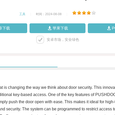
工具
|
时间：2024-08-08
|
卓下载
苹果下载
安卓市场，安全绿色
is changing the way we think about door security. This innovati
traditional key-based access. One of the key features of PUSHDO
mply push the door open with ease. This makes it ideal for high-t
d security. The system can be programmed to restrict access to